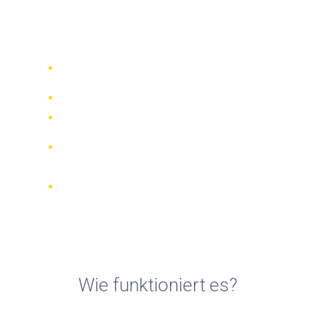
Fahrradvermietungen in
Clermont-Ferrand
Vergleichen Sie 942 Verleihfirmen
weltweit
Bester Preis Garantiert
Verwalten Sie Ihre Buchung online
Verifizierte Beurteilungen und
Bewertungen
KOSTENLOSE Stornierungen bei den
meisten Buchungen
Wie funktioniert es?