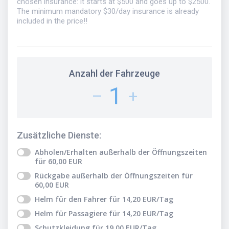
chosen insurance: it starts at $500 and goes up to $2500.
The minimum mandatory $30/day insurance is already
included in the price!!
Anzahl der Fahrzeuge
1
–
+
Zusätzliche Dienste
:
Abholen/Erhalten außerhalb der Öffnungszeiten
für
60,00
EUR
Rückgabe außerhalb der Öffnungszeiten
für
60,00
EUR
Helm für den Fahrer
für
14,20
EUR
/Tag
Helm für Passagiere
für
14,20
EUR
/Tag
Schutzkleidung
für
19,00
EUR
/Tag