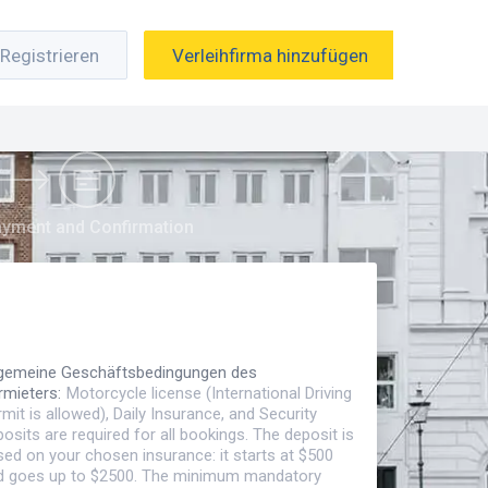
Registrieren
Verleihfirma hinzufügen
yment and Confirmation
lgemeine Geschäftsbedingungen des
rmieters
:
Motorcycle license (International Driving
mit is allowed), Daily Insurance, and Security
osits are required for all bookings. The deposit is
ed on your chosen insurance: it starts at $500
d goes up to $2500. The minimum mandatory