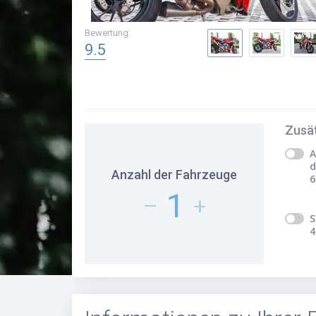
Bewertung
:
9.5
Zusät
A
d
Anzahl der Fahrzeuge
6
1
–
+
S
4