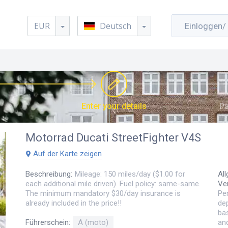
EUR
Deutsch
Einloggen/ 
Enter your details
Pa
Motorrad
Ducati StreetFighter V4S
Auf der Karte zeigen
Beschreibung
:
Mileage: 150 miles/day ($1.00 for
Al
each additional mile driven). Fuel policy: same-same.
Ve
The minimum mandatory $30/day insurance is
Per
already included in the price!!
dep
bas
an
Führerschein
:
A (moto)