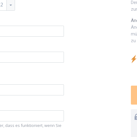
Der
22
zur
Än
Änd
mü
zu 
, dass es funktioniert, wenn Sie