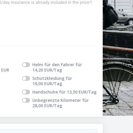
/day insurance is already included in the price!!
Helm für den Fahrer
für
EUR
14,20
EUR
/Tag
Schutzkleidung
für
19,00
EUR
/Tag
Handschuhe
für
13,50
EUR
/Tag
Unbegrenzte Kilometer
für
28,00
EUR
/Tag