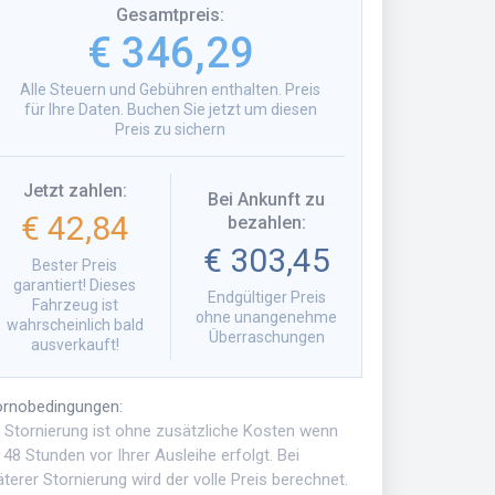
Gesamtpreis
:
€ 346,29
Alle Steuern und Gebühren enthalten. Preis
für Ihre Daten. Buchen Sie jetzt um diesen
Preis zu sichern
Jetzt zahlen
:
Bei Ankunft zu
€ 42,84
bezahlen
:
€ 303,45
Bester Preis
garantiert! Dieses
Endgültiger Preis
Fahrzeug ist
ohne unangenehme
wahrscheinlich bald
Überraschungen
ausverkauft!
ornobedingungen
:
e Stornierung ist ohne zusätzliche Kosten wenn
 48 Stunden vor Ihrer Ausleihe erfolgt. Bei
terer Stornierung wird der volle Preis berechnet.